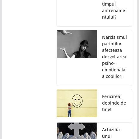
timpul
antrename
ntului?
Narcisismul
parintilor
afecteaza
dezvoltarea
psiho-
emotionala
a copiilor!
Fericirea
depinde de
tine!
Achizitia
unui