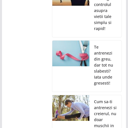
controlul
asupra
vietii tale
simplu si
rapid!
Te
antrenezi
din greu,
dar tot nu
slabesti?
Iata unde
gresesti!
Cum sa-ti
antrenezi si
creierul, nu
doar
muschii in