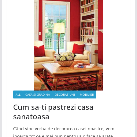
ALL
CASA SI GRADINA
DECORATIUNI
MOBILIER
Cum sa-ti pastrezi casa
sanatoasa
Când vine vorba de decorarea casei noastre, vom
încerca tot ce e mai bun pentru a o face să arate