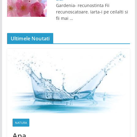
Gardenia- recunostinta Fii
recunoscatoare. Iarta-i pe ceilalti si
fii mai …
Ultimele Noutati
NATURA
Apa