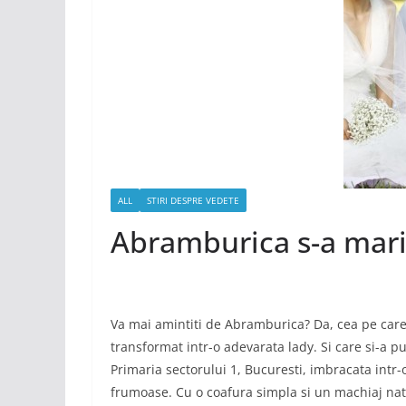
ALL
STIRI DESPRE VEDETE
Abramburica s-a mari
Va mai amintiti de Abramburica? Da, cea pe care 
transformat intr-o adevarata lady. Si care si-a pus p
Primaria sectorului 1, Bucuresti, imbracata intr-o
frumoase. Cu o coafura simpla si un machiaj nat