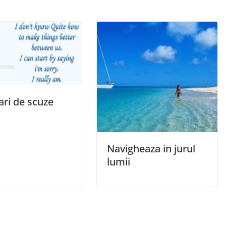
tari de scuze
Navigheaza in jurul
lumii