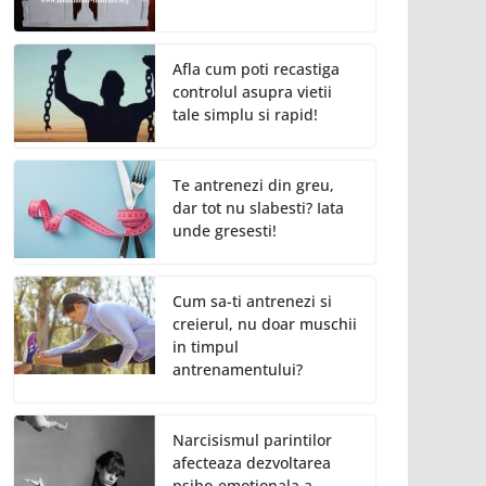
Afla cum poti recastiga
controlul asupra vietii
tale simplu si rapid!
Te antrenezi din greu,
dar tot nu slabesti? Iata
unde gresesti!
Cum sa-ti antrenezi si
creierul, nu doar muschii
in timpul
antrenamentului?
Narcisismul parintilor
afecteaza dezvoltarea
psiho-emotionala a