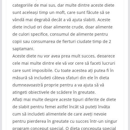
categoriile de mai sus, dar multe dintre aceste diete
sunt aceleași timp un moft, care sunt făcute să se
vândă mai degrabă decât a vă ajuta slabiti. Aceste
diete includ ori doar alimente crude, doar alimente
de culori specifice, consumul de alimente pentru
copii sau consumarea de fierturi ciudate timp de 2
saptamani.
Aceste diete nu vor avea prea mult succes, deoarece
cele mai multe dintre ele vă vor cere să faceti lucruri
care sunt imposibile. Cu toate acestea ați putea fi în
măsură să includeti câteva sfaturi din ele în dieta
dumneavoastră proprie pentru a va ajuta să vă
atingeti obiectivele de scădere în greutate.
Aflați mai multe despre aceste tipuri diferite de diete
de slabit pentru femei astfel încât să puteți învăța
cum să includeti alimentele de care aveți nevoie
pentru pierderea în greutate cu succes într-un singur
program conceput special. O dieta conceputa special