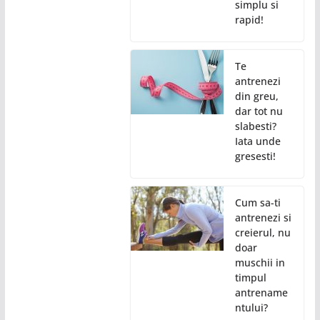
simplu si
rapid!
Te
antrenezi
din greu,
dar tot nu
slabesti?
Iata unde
gresesti!
Cum sa-ti
antrenezi si
creierul, nu
doar
muschii in
timpul
antrename
ntului?