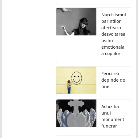
Narcisismul
parintilor
afecteaza
dezvoltarea
psiho-
emotionala
a copiilor!
Fericirea
depinde de
tine!
Achizitia
unui
monument
funerar