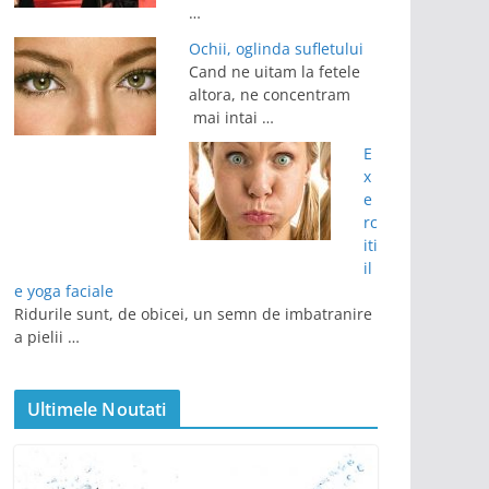
…
Ochii, oglinda sufletului
Cand ne uitam la fetele
altora, ne concentram
mai intai …
E
x
e
rc
iti
il
e yoga faciale
Ridurile sunt, de obicei, un semn de imbatranire
a pielii …
Ultimele Noutati