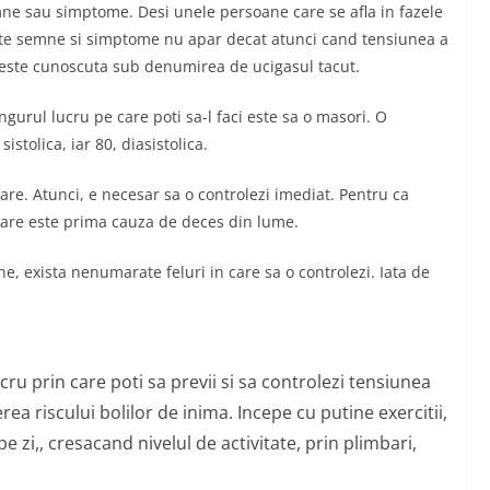
ne sau simptome. Desi unele persoane care se afla in fazele
este semne si simptome nu apar decat atunci cand tensiunea a
 este cunoscuta sub denumirea de ucigasul tacut.
ngurul lucru pe care poti sa-l faci este sa o masori. O
stolica, iar 80, diasistolica.
re. Atunci, e necesar sa o controlezi imediat. Pentru ca
 care este prima cauza de deces din lume.
ne, exista nenumarate feluri in care sa o controlezi. Iata de
ucru prin care poti sa previi si sa controlezi tensiunea
ea riscului bolilor de inima. Incepe cu putine exercitii,
e zi,, cresacand nivelul de activitate, prin plimbari,