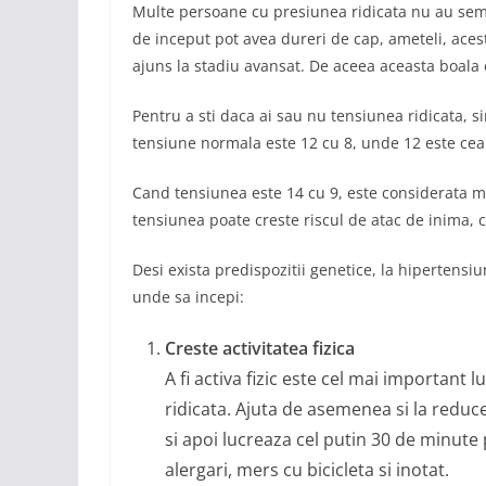
Multe persoane cu presiunea ridicata nu au sem
de inceput pot avea dureri de cap, ameteli, ac
ajuns la stadiu avansat. De aceea aceasta boala
Pentru a sti daca ai sau nu tensiunea ridicata, si
tensiune normala este 12 cu 8, unde 12 este cea si
Cand tensiunea este 14 cu 9, este considerata ma
tensiunea poate creste riscul de atac de inima,
Desi exista predispozitii genetice, la hipertensiu
unde sa incepi:
Creste activitatea fizica
A fi activa fizic este cel mai important l
ridicata. Ajuta de asemenea si la reducer
si apoi lucreaza cel putin 30 de minute p
alergari, mers cu bicicleta si inotat.