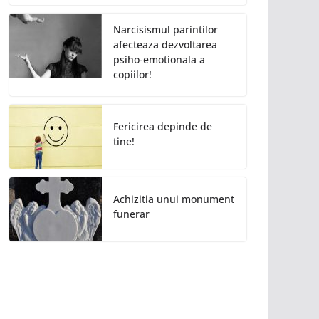
Narcisismul parintilor
afecteaza dezvoltarea
psiho-emotionala a
copiilor!
Fericirea depinde de
tine!
Achizitia unui monument
funerar