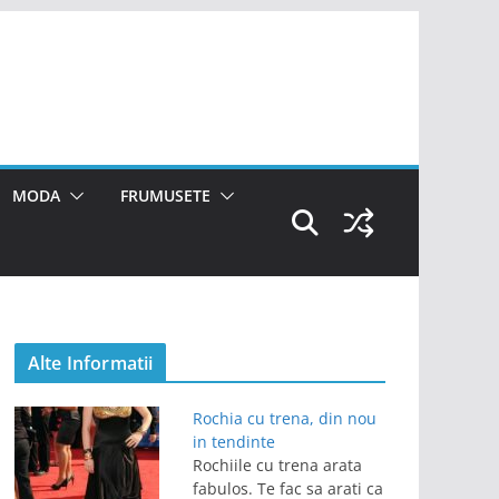
MODA
FRUMUSETE
Alte Informatii
Rochia cu trena, din nou
in tendinte
Rochiile cu trena arata
fabulos. Te fac sa arati ca