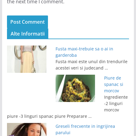
the next time I comment.
Alte Informatii
Fusta maxi-trebuie sa o ai in
garderoba
Fusta maxi este unul din trendurile
acestei veri si judecand …
Piure de
spanac si
morcov
Ingrediente
-2 linguri
morcov
piure -3 linguri spanac piure Preparare …
Greseli frecvente in ingrijirea
parului