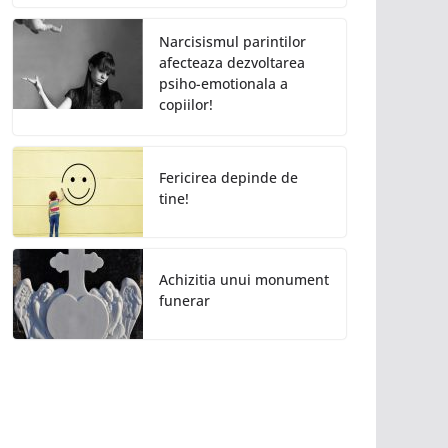
Narcisismul parintilor
afecteaza dezvoltarea
psiho-emotionala a
copiilor!
Fericirea depinde de
tine!
Achizitia unui monument
funerar