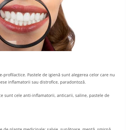
e-profilactice. Pastele de igienă sunt alegerea celor care nu
rocese inflamatorii sau distrofice, paradontoză.
 sunt cele anti-inflamatorii, anticarii, saline, pastele de
cte de plante medicinale: salvie, sunătoare, mentă, smirnă,