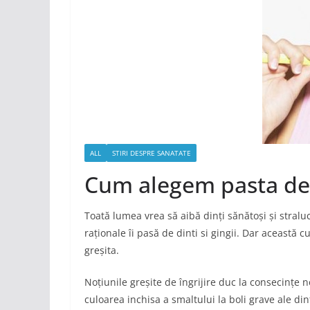
ALL
STIRI DESPRE SANATATE
Cum alegem pasta de 
Toată lumea vrea să aibă dinți sănătoși și stral
raționale îi pasă de dinti si gingii. Dar această 
greșita.
Noțiunile greșite de îngrijire duc la consecințe n
culoarea inchisa a smaltului la boli grave ale dinti