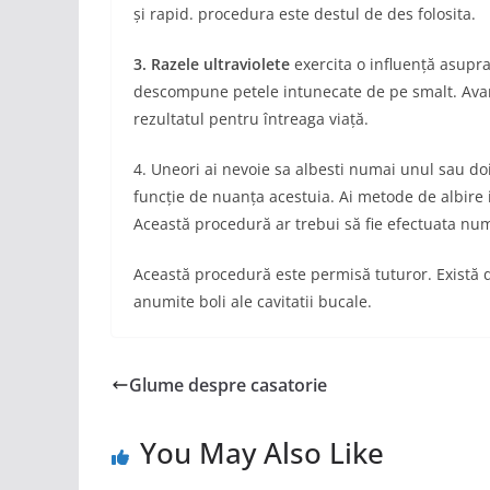
și rapid. procedura este destul de des folosita.
3. Razele ultraviolete
exercita o influență asupra
descompune petele intunecate de pe smalt. Avanta
rezultatul pentru întreaga viață.
4. Uneori ai nevoie sa albesti numai unul sau doi
funcție de nuanța acestuia. Ai metode de albire 
Această procedură ar trebui să fie efectuata num
Această procedură este permisă tuturor. Există d
anumite boli ale cavitatii bucale.
Glume despre casatorie
You May Also Like