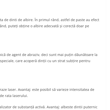
 de dinti de albire. În primul rând, astfel de paste au efect
rând, puteți obține o albire adecvată și corectă doar pe
mică de agent de abraziv, deci sunt mai puțin dăunătoare la
 speciale, care acoperă dinții cu un strat subțire pentru
:
aze laser. Avantaj: este posibil să varieze intensitatea de
de rata laserului.
izator de substanță activă. Avantaj: albeste dintii puternic