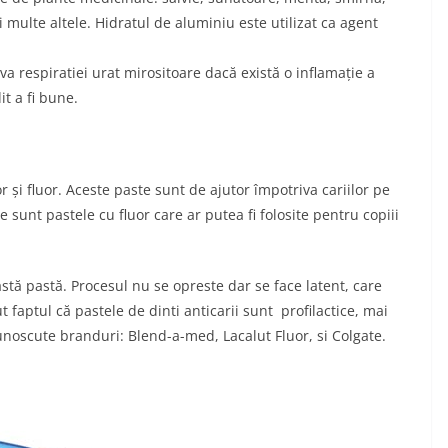
i multe altele. Hidratul de aluminiu este utilizat ca agent
a respiratiei urat mirositoare dacă există o inflamație a
it a fi bune.
r și fluor. Aceste paste sunt de ajutor împotriva cariilor pe
 sunt pastele cu fluor care ar putea fi folosite pentru copiii
eastă pastă. Procesul nu se opreste dar se face latent, care
 faptul că pastele de dinti anticarii sunt profilactice, mai
noscute branduri: Blend-a-med, Lacalut Fluor, si Colgate.