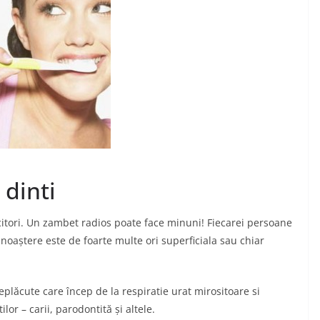
dinti
ucitori. Un zambet radios poate face minuni! Fiecarei persoane
cunoaștere este de foarte multe ori superficiala sau chiar
eplăcute care încep de la respiratie urat mirositoare si
lor – carii, parodontită și altele.