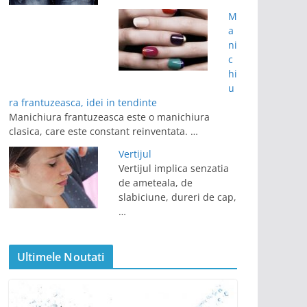
M
a
ni
c
hi
u
ra frantuzeasca, idei in tendinte
Manichiura frantuzeasca este o manichiura
clasica, care este constant reinventata. …
Vertijul
Vertijul implica senzatia
de ameteala, de
slabiciune, dureri de cap,
…
Ultimele Noutati