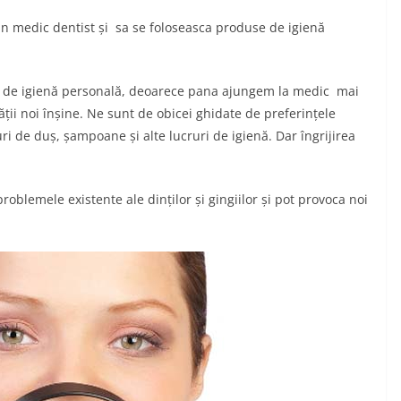
un medic dentist și sa se foloseasca produse de igienă
ni de igienă personală, deoarece pana ajungem la medic mai
ății noi înșine. Ne sunt de obicei ghidate de preferințele
 de duș, șampoane și alte lucruri de igienă. Dar îngrijirea
roblemele existente ale dinților și gingiilor și pot provoca noi