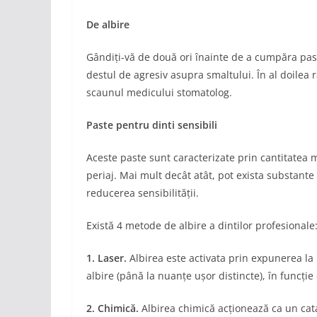
De albire
Gândiți-vă de două ori înainte de a cumpăra pasta
destul de agresiv asupra smaltului. În al doilea 
scaunul medicului stomatolog.
Paste pentru dinti sensibili
Aceste paste sunt caracterizate prin cantitatea 
periaj. Mai mult decât atât, pot exista substante
reducerea sensibilității.
Există 4 metode de albire a dintilor profesionale
1. Laser.
Albirea este activata prin expunerea la r
albire (până la nuanțe ușor distincte), în funcție 
2. Chimică.
Albirea chimică acționează ca un catal