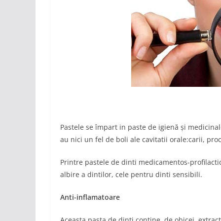
Pastele se împart in paste de igienă și medicinal
au nici un fel de boli ale cavitatii orale:carii, p
Printre pastele de dinti medicamentos-profilactice
albire a dintilor, cele pentru dinti sensibili.
Anti-inflamatoare
Aceasta pasta de dinți conține, de obicei, extra