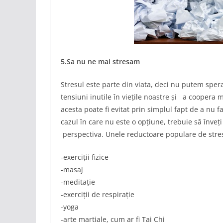
5.Sa nu ne mai stresam
Stresul este parte din viata, deci nu putem sper
tensiuni inutile în viețile noastre și a coopera ma
acesta poate fi evitat prin simplul fapt de a nu fa
cazul în care nu este o opțiune, trebuie să înveț
perspectiva. Unele reductoare populare de stre
-exerciții fizice
-masaj
-meditație
-exerciții de respirație
-yoga
-arte martiale, cum ar fi Tai Chi