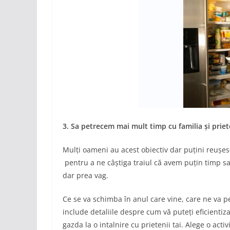
3. Sa petrecem mai mult timp cu familia și priet
Mulți oameni au acest obiectiv dar puțini reușesc
pentru a ne câștiga traiul că avem puțin timp s
dar prea vag.
Ce se va schimba în anul care vine, care ne va p
include detaliile despre cum vă puteți eficientiz
gazda la o intalnire cu prietenii tai. Alege o act