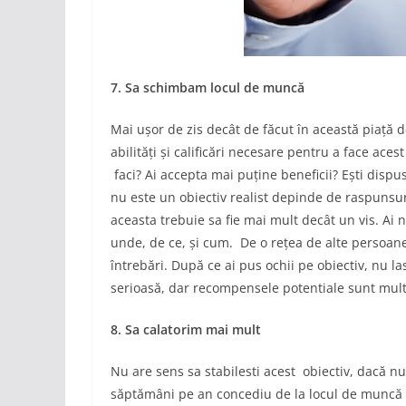
7. Sa schimbam locul de muncă
Mai ușor de zis decât de făcut în această piață de
abilități și calificări necesare pentru a face ac
faci? Ai accepta mai puține beneficii? Ești dispus
nu este un obiectiv realist depinde de raspunsuri
aceasta trebuie sa fie mai mult decât un vis. Ai 
unde, de ce, și cum. De o rețea de alte persoan
întrebări. După ce ai pus ochii pe obiectiv, nu la
serioasă, dar recompensele potentiale sunt multe
8. Sa calatorim mai mult
Nu are sens sa stabilesti acest obiectiv, dacă nu
săptămâni pe an concediu de la locul de muncă și