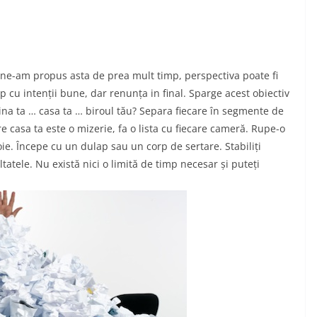
 ne-am propus asta de prea mult timp, perspectiva poate fi
 cu intenții bune, dar renunța in final. Sparge acest obiectiv
ina ta … casa ta … biroul tău? Separa fiecare în segmente de
are casa ta este o mizerie, fa o lista cu fiecare cameră. Rupe-o
oie. Începe cu un dulap sau un corp de sertare. Stabiliți
ltatele. Nu există nici o limită de timp necesar și puteți