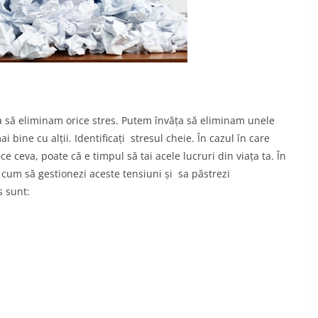
a să eliminam orice stres. Putem învăța să eliminam unele
i bine cu alții. Identificați stresul cheie. În cazul în care
ce ceva, poate că e timpul să tai acele lucruri din viața ta. În
i cum să gestionezi aceste tensiuni și sa păstrezi
s sunt: