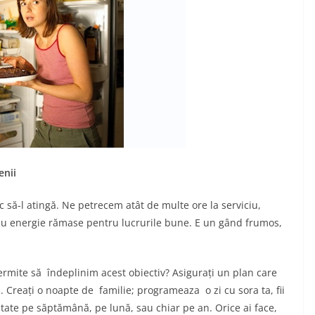
enii
 să-l atingă. Ne petrecem atât de multe ore la serviciu,
au energie rămase pentru lucrurile bune. E un gând frumos,
ermite să îndeplinim acest obiectiv? Asigurați un plan care
a. Creați o noapte de familie; programeaza o zi cu sora ta, fii
ivitate pe săptămână, pe lună, sau chiar pe an. Orice ai face,