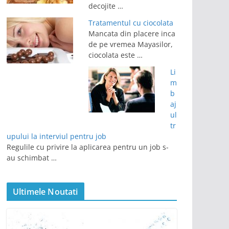
decojite …
Tratamentul cu ciocolata
Mancata din placere inca
de pe vremea Mayasilor,
ciocolata este …
Li
m
b
aj
ul
tr
upului la interviul pentru job
Regulile cu privire la aplicarea pentru un job s-
au schimbat …
Ultimele Noutati