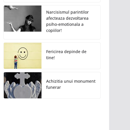
Narcisismul parintilor
afecteaza dezvoltarea
psiho-emotionala a
copiilor!
Fericirea depinde de
tine!
Achizitia unui monument
funerar