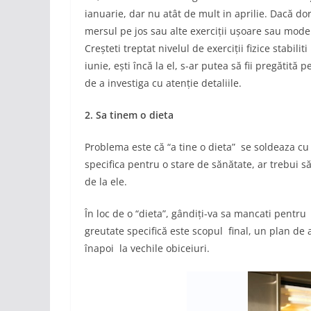
ianuarie, dar nu atât de mult in aprilie. Dacă do
mersul pe jos sau alte exerciții ușoare sau moder
Creșteti treptat nivelul de exerciții fizice stabil
iunie, ești încă la el, s-ar putea să fii pregătit
de a investiga cu atenție detaliile.
2. Sa tinem o dieta
Problema este că “a tine o dieta” se soldeaza c
specifica pentru o stare de sănătate, ar trebui s
de la ele.
În loc de o “dieta”, gândiți-va sa mancati pentru
greutate specifică este scopul final, un plan de
înapoi la vechile obiceiuri.