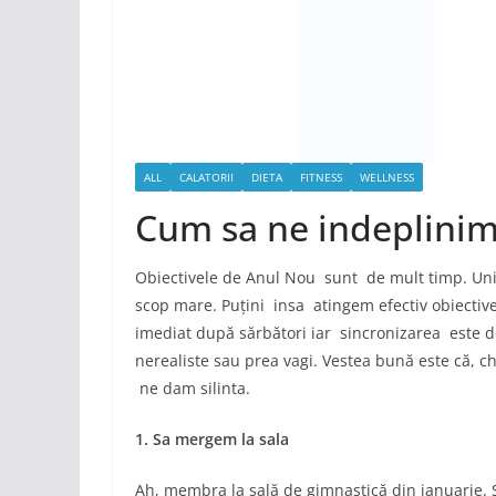
ALL
CALATORII
DIETA
FITNESS
WELLNESS
Cum sa ne indeplinim
Obiectivele de Anul Nou sunt de mult timp. Unii
scop mare. Puțini insa atingem efectiv obiective
imediat după sărbători iar sincronizarea este 
nerealiste sau prea vagi. Vestea bună este că, ch
ne dam silinta.
1. Sa mergem la sala
Ah, membra la sală de gimnastică din ianuarie. Șt