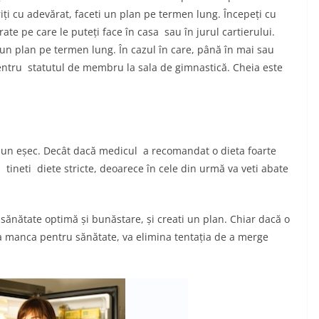
riți cu adevărat, faceti un plan pe termen lung. Începeți cu
ate pe care le puteți face în casa sau în jurul cartierului.
iti un plan pe termen lung. În cazul în care, până în mai sau
ă pentru statutul de membru la sala de gimnastică. Cheia este
u un eșec. Decât dacă medicul a recomandat o dieta foarte
ă tineti diete stricte, deoarece în cele din urmă va veti abate
 sănătate optimă și bunăstare, și creati un plan. Chiar dacă o
 a manca pentru sănătate, va elimina tentația de a merge