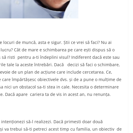
 locuri de muncă, asta e sigur. Știi ce vrei să faci? Nu ai
est lucru? Cât de mare e schimbarea pe care ești dispus să o
 să risti pentru a-ti îndeplini visul? Indiferent dacă este sau
le tale la aceste întrebări. Dacă decizi să faci o schimbare,
nevoie de un plan de acțiune care include cercetarea. Ce,
e care împărtășesc obiectivele dvs. și de a pune o mulțime de
sa nici un obstacol sa-ti stea in cale. Necesita o determinare
. Dacă apare cariera ta de vis in acest an, nu renunța.
 intenționezi să-l realizezi. Dacă primesti doar două
 va trebui să-ti petreci acest timp cu familia, un obiectiv de