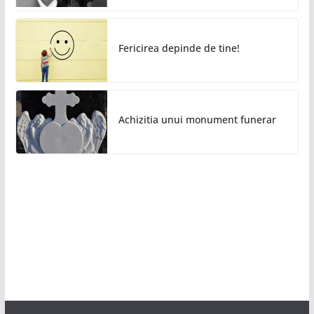
Fericirea depinde de tine!
Achizitia unui monument funerar