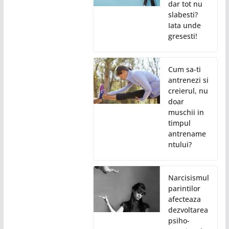
dar tot nu
slabesti?
Iata unde
gresesti!
Cum sa-ti
antrenezi si
creierul, nu
doar
muschii in
timpul
antrename
ntului?
Narcisismul
parintilor
afecteaza
dezvoltarea
psiho-