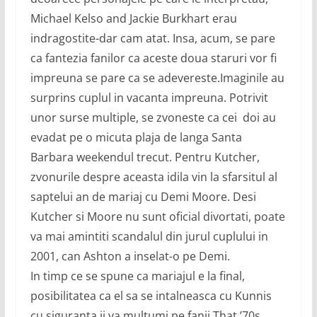
Michael Kelso and Jackie Burkhart erau
indragostite-dar cam atat. Insa, acum, se pare
ca fantezia fanilor ca aceste doua staruri vor fi
impreuna se pare ca se adevereste.Imaginile au
surprins cuplul in vacanta impreuna. Potrivit
unor surse multiple, se zvoneste ca cei doi au
evadat pe o micuta plaja de langa Santa
Barbara weekendul trecut. Pentru Kutcher,
zvonurile despre aceasta idila vin la sfarsitul al
saptelui an de mariaj cu Demi Moore. Desi
Kutcher si Moore nu sunt oficial divortati, poate
va mai amintiti scandalul din jurul cuplului in
2001, can Ashton a inselat-o pe Demi.
In timp ce se spune ca mariajul e la final,
posibilitatea ca el sa se intalneasca cu Kunnis
cu siguranta ii va multumi pe fanii That ’70s