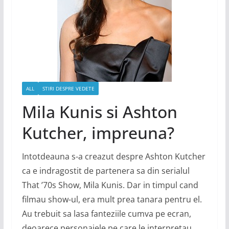
ALL
STIRI DESPRE VEDETE
Mila Kunis si Ashton
Kutcher, impreuna?
Intotdeauna s-a creazut despre Ashton Kutcher
ca e indragostit de partenera sa din serialul
That ’70s Show, Mila Kunis. Dar in timpul cand
filmau show-ul, era mult prea tanara pentru el.
Au trebuit sa lasa fanteziile cumva pe ecran,
deoarece personajele pe care le interpretau,