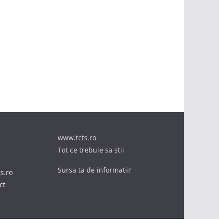
www.tcts.ro
Tot ce trebuie sa stii
Sursa ta de informatii!
ts.ro
ct