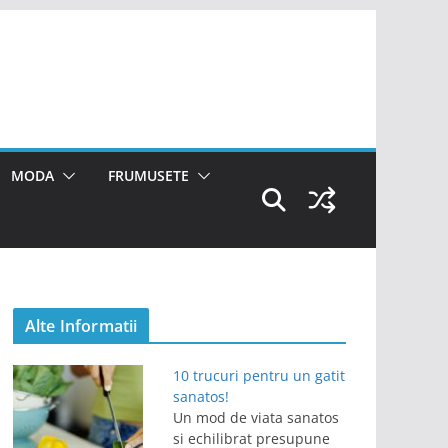
MODA
FRUMUSETE
Alte Informatii
10 trucuri pentru un gatit
sanatos!
Un mod de viata sanatos
si echilibrat presupune