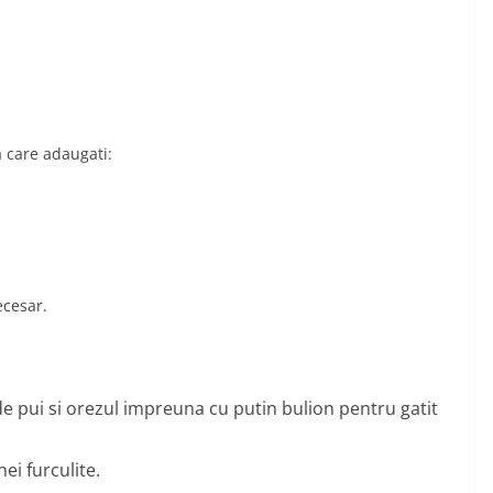
a care adaugati:
ecesar.
de pui si orezul impreuna cu putin bulion pentru gatit
ei furculite.