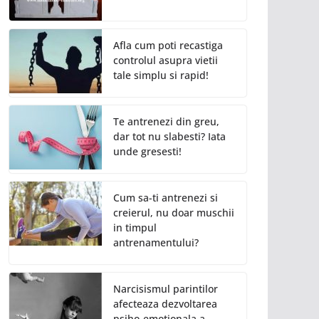
Afla cum poti recastiga
controlul asupra vietii
tale simplu si rapid!
Te antrenezi din greu,
dar tot nu slabesti? Iata
unde gresesti!
Cum sa-ti antrenezi si
creierul, nu doar muschii
in timpul
antrenamentului?
Narcisismul parintilor
afecteaza dezvoltarea
psiho-emotionala a