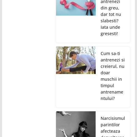
antrenezi
din greu,
dar tot nu
slabesti?
Iata unde
gresesti!
Cum sa-ti
antrenezi si
creierul, nu
doar
muschii in
timpul
antrename
ntului?
Narcisismul
parintilor
afecteaza