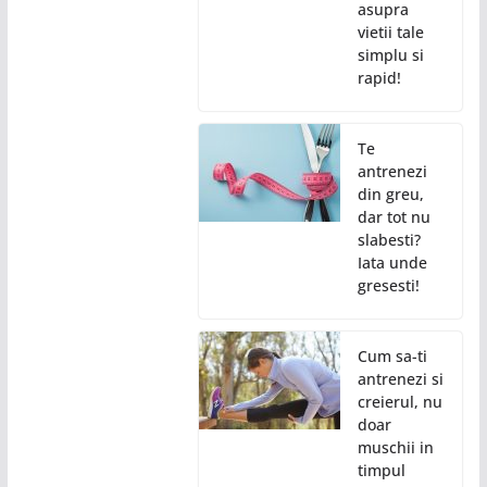
asupra
vietii tale
simplu si
rapid!
Te
antrenezi
din greu,
dar tot nu
slabesti?
Iata unde
gresesti!
Cum sa-ti
antrenezi si
creierul, nu
doar
muschii in
timpul