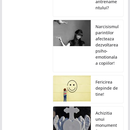
antrename
ntului?
Narcisismul
parintilor
afecteaza
dezvoltarea
psiho-
emotionala
a copiilor!
Fericirea
depinde de
tine!
Achizitia
unui
monument