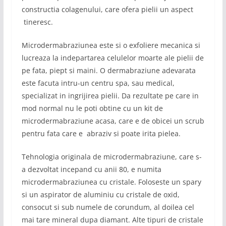
constructia colagenului, care ofera pielii un aspect
tineresc.
Microdermabraziunea este si o exfoliere mecanica si
lucreaza la indepartarea celulelor moarte ale pielii de
pe fata, piept si maini. O dermabraziune adevarata
este facuta intru-un centru spa, sau medical,
specializat in ingrijirea pielii. Da rezultate pe care in
mod normal nu le poti obtine cu un kit de
microdermabraziune acasa, care e de obicei un scrub
pentru fata care e abraziv si poate irita pielea.
Tehnologia originala de microdermabraziune, care s-
a dezvoltat incepand cu anii 80, e numita
microdermabraziunea cu cristale. Foloseste un spary
si un aspirator de aluminiu cu cristale de oxid,
consocut si sub numele de corundum, al doilea cel
mai tare mineral dupa diamant. Alte tipuri de cristale