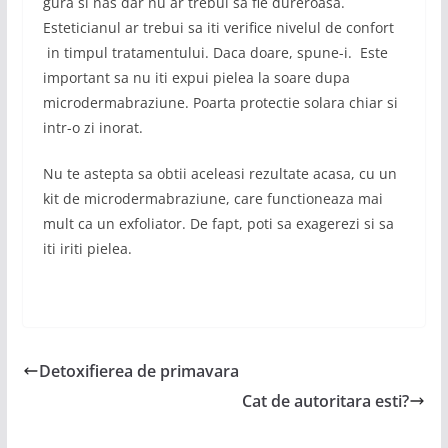
gura si nas dar nu ar trebui sa fie dureroasa.
Esteticianul ar trebui sa iti verifice nivelul de confort
in timpul tratamentului. Daca doare, spune-i. Este
important sa nu iti expui pielea la soare dupa
microdermabraziune. Poarta protectie solara chiar si
intr-o zi inorat.
Nu te astepta sa obtii aceleasi rezultate acasa, cu un
kit de microdermabraziune, care functioneaza mai
mult ca un exfoliator. De fapt, poti sa exagerezi si sa
iti iriti pielea.
Detoxifierea de primavara
Cat de autoritara esti?