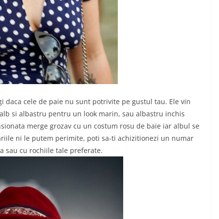
legi daca cele de paie nu sunt potrivite pe gustul tau. Ele vin
su-alb si albastru pentru un look marin, sau albastru inchis
ensionata merge grozav cu un costum rosu de baie iar albul se
ariile ni le putem perimite, poti sa-ti achizitionezi un numar
a sau cu rochiile tale preferate.