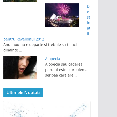
D
e
st
in
at
ii
pentru Revelionul 2012
Anul nou nu e departe si trebuie sa-ti faci
dinainte …
Alopecia
Alopecia sau caderea
parului este o problema
serioaa care are …
Ultimele Noutati