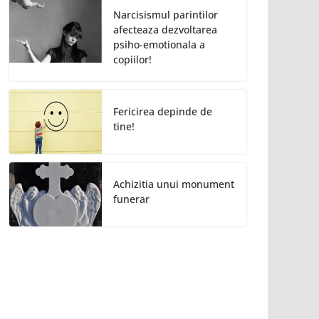
Narcisismul parintilor
afecteaza dezvoltarea
psiho-emotionala a
copiilor!
Fericirea depinde de
tine!
Achizitia unui monument
funerar