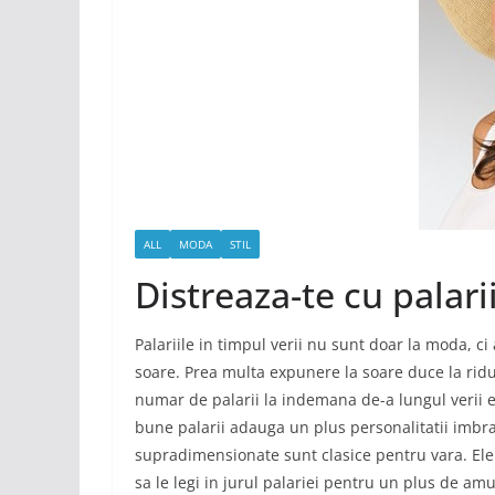
ALL
MODA
STIL
Distreaza-te cu palarii
Palariile in timpul verii nu sunt doar la moda, c
soare. Prea multa expunere la soare duce la ridu
numar de palarii la indemana de-a lungul verii e
bune palarii adauga un plus personalitatii imbrac
supradimensionate sunt clasice pentru vara. Ele m
sa le legi in jurul palariei pentru un plus de am