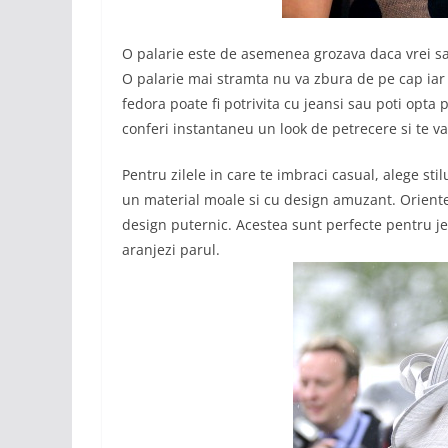
O palarie este de asemenea grozava daca vrei sa-ti
O palarie mai stramta nu va zbura de pe cap iar u
fedora poate fi potrivita cu jeansi sau poti opta 
conferi instantaneu un look de petrecere si te va 
Pentru zilele in care te imbraci casual, alege sti
un material moale si cu design amuzant. Orientea
design puternic. Acestea sunt perfecte pentru jea
aranjezi parul.