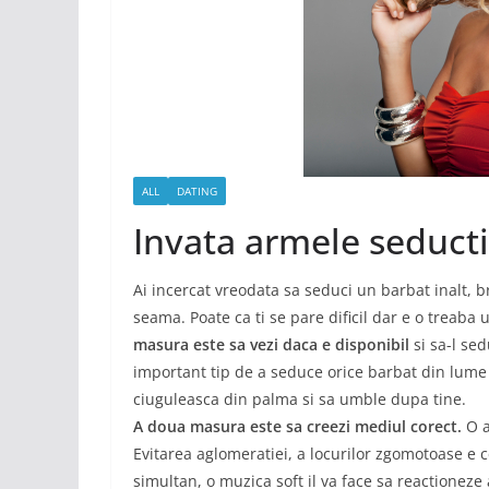
ALL
DATING
Invata armele seducti
Ai incercat vreodata sa seduci un barbat inalt, br
seama. Poate ca ti se pare dificil dar e o treab
masura este sa vezi daca e disponibil
si sa-l sed
important tip de a seduce orice barbat din lume s
ciuguleasca din palma si sa umble dupa tine.
A doua masura este sa creezi mediul corect.
O a
Evitarea aglomeratiei, a locurilor zgomotoase e ce
simultan, o muzica soft il va face sa reactioneze 