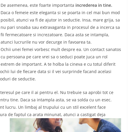
De asemenea, este foarte importanta
increderea in tine.
Daca o femeie este eleganta si se poarta in cel mai bun mod
posibil, atunci va fi de ajutor in seductie. Insa, mare grija, sa
nu pari snoaba sau extravaganta in procesul de a incerca sa
fii fermecatoare si increzatoare. Daca asta se intampla,
atunci lucrurile nu vor decurge in favoarea ta.
Ochii unei femei vorbesc mult despre ea. Un contact sanatos
cu persoana pe care vrei sa o seduci poate juca un rol
extrem de important. A te holba la cineva e cu totul diferit
 ochii lui de fiecare data si il vei surprinde facand acelasi
oduri de seductie.
interesul pe care il ai pentru el. Nu trebuie sa aprobi tot ce
pentru tine. Daca sa intampla asta, se va solda cu un esec.
t lucru. Un limbaj al trupului cu un stil excelent face
igura de faptul ca arata minunat, atunci a castigat deja