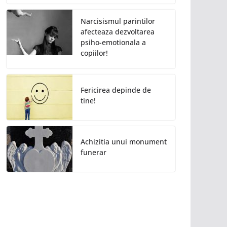
Narcisismul parintilor
afecteaza dezvoltarea
psiho-emotionala a
copiilor!
Fericirea depinde de
tine!
Achizitia unui monument
funerar