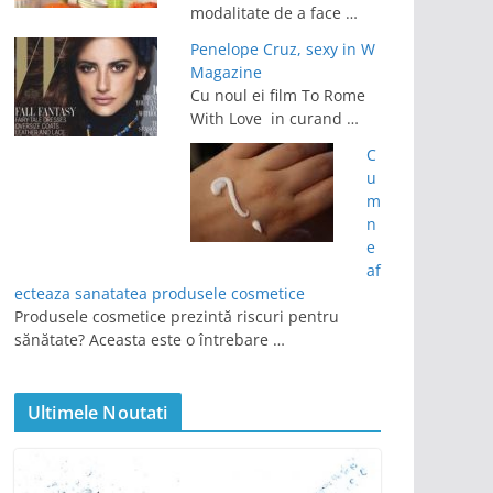
modalitate de a face …
Penelope Cruz, sexy in W
Magazine
Cu noul ei film To Rome
With Love in curand …
C
u
m
n
e
af
ecteaza sanatatea produsele cosmetice
Produsele cosmetice prezintă riscuri pentru
sănătate? Aceasta este o întrebare …
Ultimele Noutati