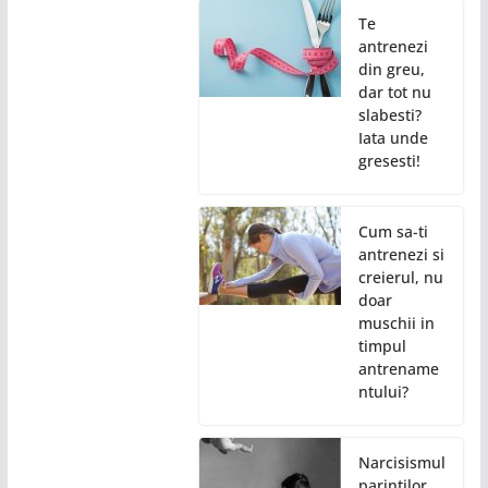
Te
antrenezi
din greu,
dar tot nu
slabesti?
Iata unde
gresesti!
Cum sa-ti
antrenezi si
creierul, nu
doar
muschii in
timpul
antrename
ntului?
Narcisismul
parintilor