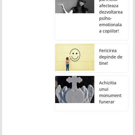
afecteaza
dezvoltarea
psiho-
emotionala
a copiilor!
Fericirea
depinde de
tine!
Achizitia
unui
monument
funerar