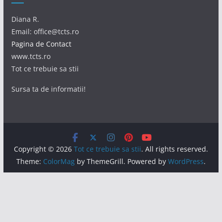
Diana R.
Email: office@tcts.ro
Pagina de Contact
www.tcts.ro
Tot ce trebuie sa stii
Sursa ta de informatii!
Copyright © 2026
Tot ce trebuie sa stii
. All rights reserved.
Theme:
ColorMag
by ThemeGrill. Powered by
WordPress
.
Acest site foloseşte cookie-uri. Prin continuarea navigării,
eşti de acord cu modul de utilizare a acestor informaţii.
Află detalii
aici
.
Ok