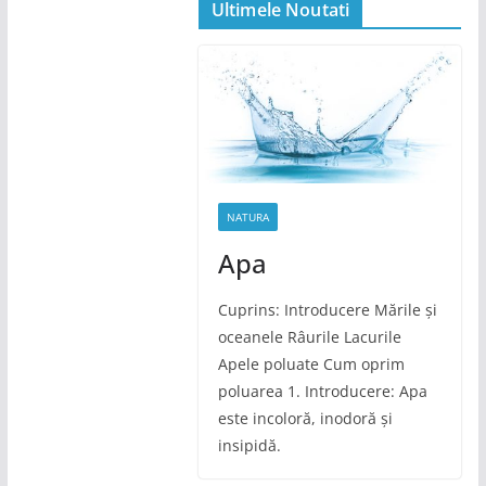
Ultimele Noutati
NATURA
Apa
Cuprins: Introducere Mările și
oceanele Râurile Lacurile
Apele poluate Cum oprim
poluarea 1. Introducere: Apa
este incoloră, inodoră și
insipidă.