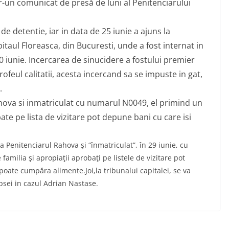
r-un comunicat de presă de luni al Penitenciarului
e detentie, iar in data de 25 iunie a ajuns la
itaul Floreasca, din Bucuresti, unde a fost internat in
0 iunie. Incercarea de sinucidere a fostului premier
ofeul calitatii, acesta incercand sa se impuste in gat,
.
ahova si inmatriculat cu numarul N0049, el primind un
te pe lista de vizitare pot depune bani cu care isi
a Penitenciarul Rahova şi “înmatriculat”, în 29 iunie, cu
milia şi apropiaţii aprobaţi pe listele de vizitare pot
 poate cumpăra alimente.Joi,la tribunalui capitalei, se va
psei in cazul Adrian Nastase.