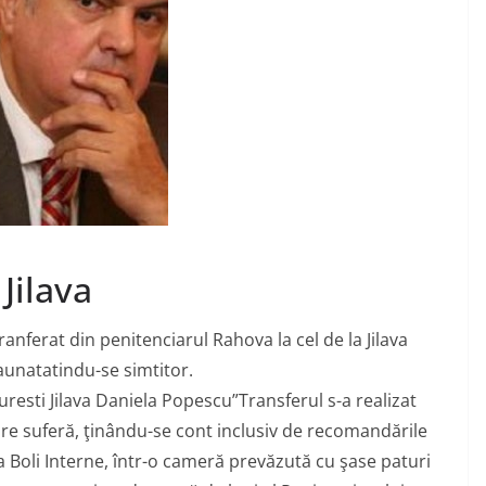
Jilava
nferat din penitenciarul Rahova la cel de la Jilava
aunatatindu-se simtitor.
curesti Jilava Daniela Popescu”Transferul s-a realizat
are suferă, ţinându-se cont inclusiv de recomandările
tia Boli Interne, într-o cameră prevăzută cu şase paturi