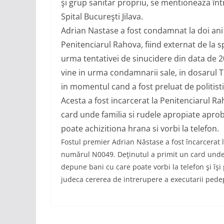
şi grup sanitar propriu, se mentioneaza înt
Spital Bucureşti Jilava.
Adrian Nastase a fost condamnat la doi ani d
Penitenciarul Rahova, fiind externat de la sp
urma tentativei de sinucidere din data de 2
vine in urma condamnarii sale, in dosarul Tr
in momentul cand a fost preluat de politisti
Acesta a fost incarcerat la Penitenciarul R
card unde familia si rudele apropiate aproba
poate achizitiona hrana si vorbi la telefon.
Fostul premier Adrian Năstase a fost încarcerat l
numărul N0049. Deţinutul a primit un card unde fa
depune bani cu care poate vorbi la telefon şi îşi
judeca cererea de intrerupere a executarii pede