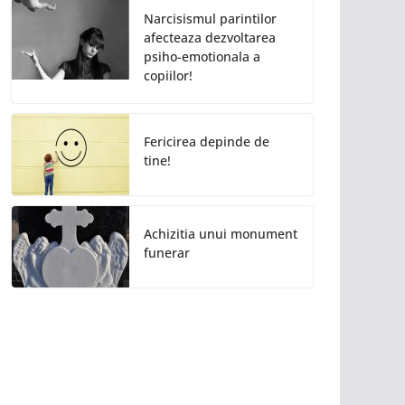
Narcisismul parintilor
afecteaza dezvoltarea
psiho-emotionala a
copiilor!
Fericirea depinde de
tine!
Achizitia unui monument
funerar