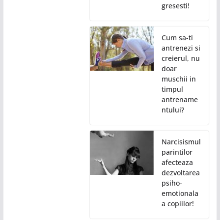
gresesti!
Cum sa-ti
antrenezi si
creierul, nu
doar
muschii in
timpul
antrename
ntului?
Narcisismul
parintilor
afecteaza
dezvoltarea
psiho-
emotionala
a copiilor!