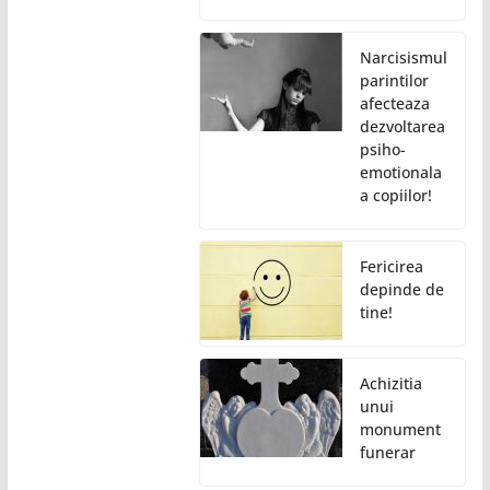
Narcisismul
parintilor
afecteaza
dezvoltarea
psiho-
emotionala
a copiilor!
Fericirea
depinde de
tine!
Achizitia
unui
monument
funerar