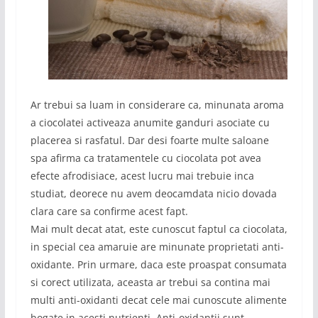
Ar trebui sa luam in considerare ca, minunata aroma
a ciocolatei activeaza anumite ganduri asociate cu
placerea si rasfatul. Dar desi foarte multe saloane
spa afirma ca tratamentele cu ciocolata pot avea
efecte afrodisiace, acest lucru mai trebuie inca
studiat, deorece nu avem deocamdata nicio dovada
clara care sa confirme acest fapt.
Mai mult decat atat, este cunoscut faptul ca ciocolata,
in special cea amaruie are minunate proprietati anti-
oxidante. Prin urmare, daca este proaspat consumata
si corect utilizata, aceasta ar trebui sa contina mai
multi anti-oxidanti decat cele mai cunoscute alimente
bogate in acesti nutrienti. Anti-oxidantii sunt