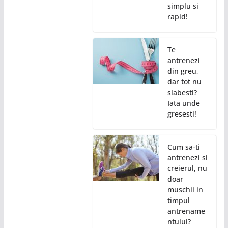
simplu si
rapid!
Te
antrenezi
din greu,
dar tot nu
slabesti?
Iata unde
gresesti!
Cum sa-ti
antrenezi si
creierul, nu
doar
muschii in
timpul
antrename
ntului?