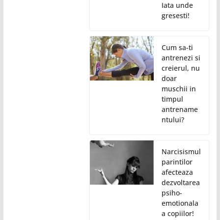
Iata unde
gresesti!
Cum sa-ti
antrenezi si
creierul, nu
doar
muschii in
timpul
antrename
ntului?
Narcisismul
parintilor
afecteaza
dezvoltarea
psiho-
emotionala
a copiilor!