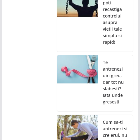
poti
recastiga
controlul
asupra
vietii tale
simplu si
rapid!
Te
antrenezi
din greu,
dar tot nu
slabesti?
Iata unde
gresesti!
Cum sa-ti
antrenezi si
creierul, nu