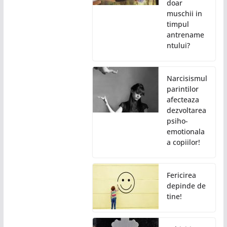
doar
muschii in
timpul
antrename
ntului?
Narcisismul
parintilor
afecteaza
dezvoltarea
psiho-
emotionala
a copiilor!
Fericirea
depinde de
tine!