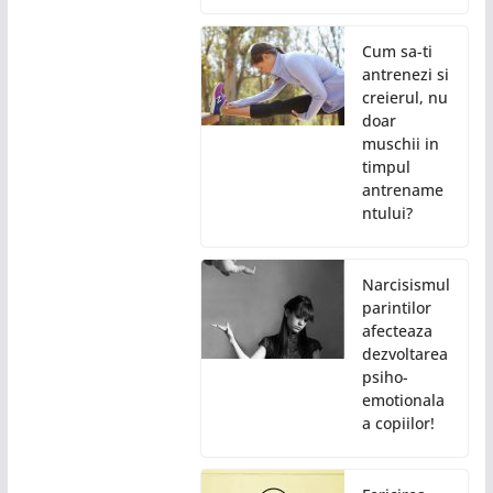
Cum sa-ti
antrenezi si
creierul, nu
doar
muschii in
timpul
antrename
ntului?
Narcisismul
parintilor
afecteaza
dezvoltarea
psiho-
emotionala
a copiilor!