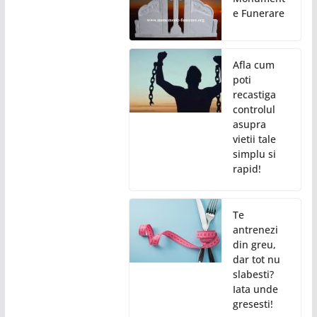
e Funerare
Afla cum
poti
recastiga
controlul
asupra
vietii tale
simplu si
rapid!
Te
antrenezi
din greu,
dar tot nu
slabesti?
Iata unde
gresesti!