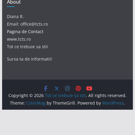
About
Diana R.
Email: office@tcts.ro
Pagina de Contact
www.tcts.ro
Tot ce trebuie sa stii
Sursa ta de informatii!
Copyright © 2026
Tot ce trebuie sa stii
. All rights reserved.
Theme:
ColorMag
by ThemeGrill. Powered by
WordPress
.
Acest site foloseşte cookie-uri. Prin continuarea navigării,
eşti de acord cu modul de utilizare a acestor informaţii.