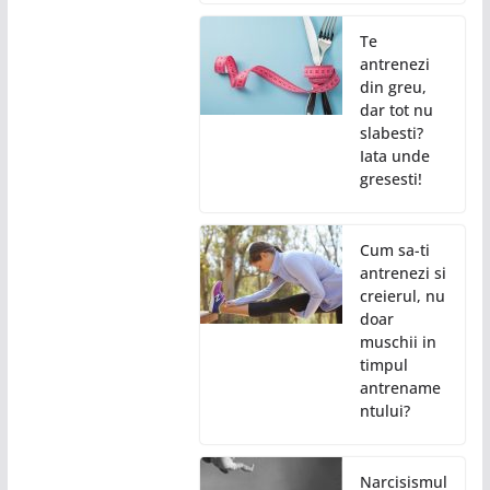
Te
antrenezi
din greu,
dar tot nu
slabesti?
Iata unde
gresesti!
Cum sa-ti
antrenezi si
creierul, nu
doar
muschii in
timpul
antrename
ntului?
Narcisismul