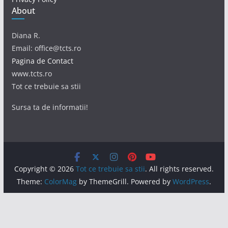
About
Diana R.
Email: office@tcts.ro
Pagina de Contact
www.tcts.ro
Tot ce trebuie sa stii
Sursa ta de informatii!
Copyright © 2026
Tot ce trebuie sa stii
. All rights reserved.
Theme:
ColorMag
by ThemeGrill. Powered by
WordPress
.
Acest site foloseşte cookie-uri. Prin continuarea navigării,
eşti de acord cu modul de utilizare a acestor informaţii.