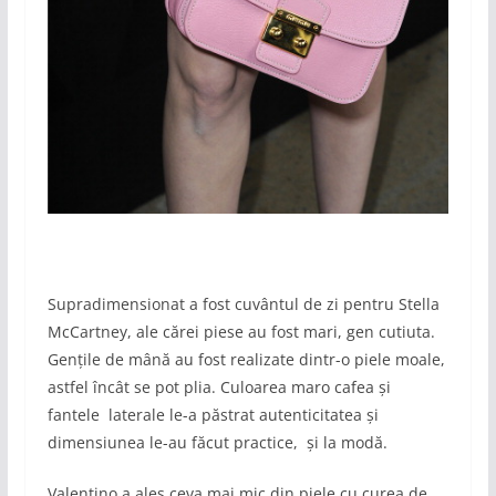
Supradimensionat a fost cuvântul de zi pentru Stella
McCartney, ale cărei piese au fost mari, gen cutiuta.
Gențile de mână au fost realizate dintr-o piele moale,
astfel încât se pot plia. Culoarea maro cafea și
fantele laterale le-a păstrat autenticitatea și
dimensiunea le-au făcut practice, și la modă.
Valentino a ales ceva mai mic din piele cu curea de