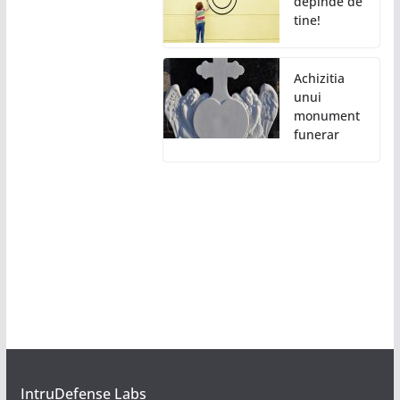
depinde de
tine!
Achizitia
unui
monument
funerar
IntruDefense Labs