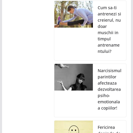
Cum sa-ti
antrenezi si
creierul, nu
doar
muschii in
timpul
antrename
ntului?
Narcisismul
parintilor
afecteaza
dezvoltarea
psiho-
emotionala
a copiilor!
Fericirea