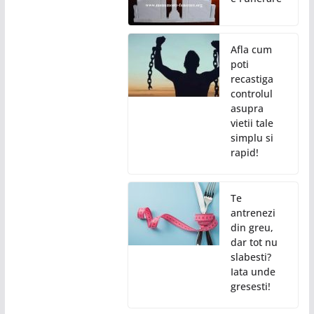
Afla cum
poti
recastiga
controlul
asupra
vietii tale
simplu si
rapid!
Te
antrenezi
din greu,
dar tot nu
slabesti?
Iata unde
gresesti!