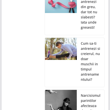
antrenezi
din greu,
dar tot nu
slabesti?
Iata unde
gresesti!
Cum sa-ti
antrenezi si
creierul, nu
doar
muschii in
timpul
antrename
ntului?
Narcisismul
parintilor
afecteaza