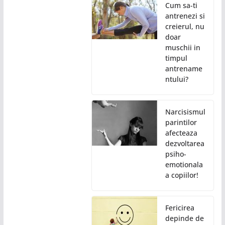
Cum sa-ti
antrenezi si
creierul, nu
doar
muschii in
timpul
antrename
ntului?
Narcisismul
parintilor
afecteaza
dezvoltarea
psiho-
emotionala
a copiilor!
Fericirea
depinde de