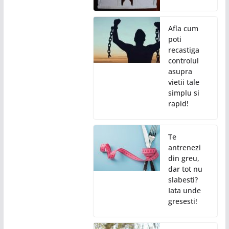
Afla cum
poti
recastiga
controlul
asupra
vietii tale
simplu si
rapid!
Te
antrenezi
din greu,
dar tot nu
slabesti?
Iata unde
gresesti!