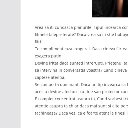
Vrea sa iti cunoasca planurile. Tipul incearca con
filmele talepreferate? Daca vrea sa iti stie hobb
flirt.
Te complimenteaza exagerat. Daca cineva flirteaz
exagera putin.
Devine iritat daca sunteti intrerupti. Prietenul 
sa intervina in conversatia voastra? Cand cineva f
capteze atentia.
Se comporta dominant. Daca un tip incearca sa fli
acesta devine afectuos cu tine sau protector cand
E complet concentrat asupra ta, Cand vorbesti c
atentie asupra ta chiar daca mai sunt si alte pe
tachineaza? Daca vezi ca e foarte atent la tinesi l