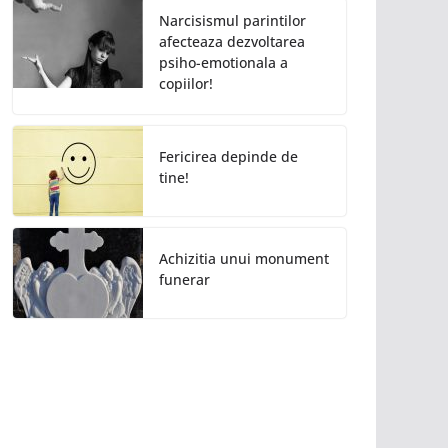
Narcisismul parintilor
afecteaza dezvoltarea
psiho-emotionala a
copiilor!
Fericirea depinde de
tine!
Achizitia unui monument
funerar