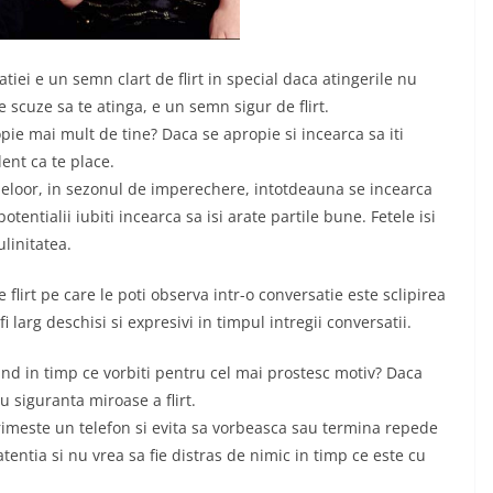
tiei e un semn clart de flirt in special daca atingerile nu
scuze sa te atinga, e un semn sigur de flirt.
pie mai mult de tine? Daca se apropie si incearca sa iti
ent ca te place.
aleloor, in sezonul de imperechere, intotdeauna se incearca
otentialii iubiti incearca sa isi arate partile bune. Fetele isi
ulinitatea.
 flirt pe care le poti observa intr-o conversatie este sclipirea
fi larg deschisi si expresivi in timpul intregii conversatii.
tind in timp ce vorbiti pentru cel mai prostesc motiv? Daca
u siguranta miroase a flirt.
 primeste un telefon si evita sa vorbeasca sau termina repede
tentia si nu vrea sa fie distras de nimic in timp ce este cu