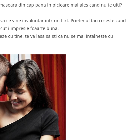
 masoara din cap pana in picioare mai ales cand nu te uiti?
eva ce vine involuntar intr-un flirt. Prietenul tau roseste cand
acut i impresie foaarte buna.
teze cu tine, te va lasa sa sti ca nu se mai intalneste cu