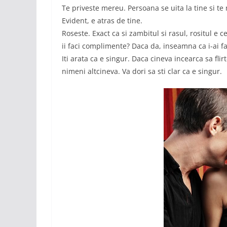
Te priveste mereu. Persoana se uita la tine si te
Evident, e atras de tine.
Roseste. Exact ca si zambitul si rasul, rositul e c
ii faci complimente? Daca da, inseamna ca i-ai f
Iti arata ca e singur. Daca cineva incearca sa flir
nimeni altcineva. Va dori sa sti clar ca e singur.