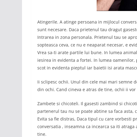
Atingerile. A atinge persoana in mijlocul conversa
sunt necesare. Daca prietenul tau dragut gaseste 
Intrarea in zona personala. Prietenul tau se apro
sopteasca ceva, ce nu e neaparat necesar, e evid
Vrea sa-ti arate partile lui bune. In lumea anim
iesirea in evidenta a fortei. In lumea oamenilor, p
scot in evidenta pieptul iar baietii isi arata masc
Ii sclipesc ochii. Unul din cele mai mari semne de
din ochi. Cand cineva e atras de tine, ochii ii vor 
Zambete si chicoteli. Il gasesti zambind si chico
partenerul tau nu se poate abtine sa faca asta, c
Evita sa fie distras, Daca tipul cu care vorbesti
conversatia , inseamna ca incearca sa iti atraga a
tine.