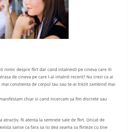
ti nimic despre flirt dar cand intalnesti pe cineva care iti
t atrasa de cineva pe care l-ai intalnit recent? Nu crezi ca ai
it mai constienta de corpul tau sau te-ai trezit zambind mai
 manifestam chiar si cand incercam sa fim discrete sau
 atractiv, fii atenta la semnele sale de flirt. Oricat de
 exista sanse ca fara sa isi dea seama sa flirteze cu tine