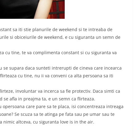
stant sa iti stie planurile de weekend si te intreaba de
yurile si obiceiurile de weekend, e cu siguranta un semn de
a cu tine, te va complimenta constant si cu siguranta va
tau se supara daca sunteti intrerupti de cineva care incearca
lirteaza cu tine, nu ii va conveni ca alta persoana sa iti
rteze, involuntar va incerca sa fie protectiv. Daca simti ca
 se afla in preajma ta, e un semn ca flirteaza.
u opersoana care pare sa te placa, isi concentreaza intreaga
rsoane? Se scuza sa te atinga pe fata sau pe umar sau te
a nimic altceva, cu siguranta love is in the air.