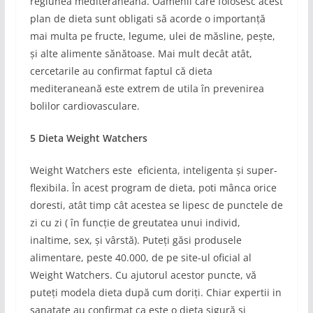
regiunea mediteraneană. Oamenii care folosesc acest
plan de dieta sunt obligati să acorde o importanță
mai multa pe fructe, legume, ulei de măsline, pește,
și alte alimente sănătoase. Mai mult decât atât,
cercetarile au confirmat faptul că dieta
mediteraneană este extrem de utila în prevenirea
bolilor cardiovasculare.
5 Dieta Weight Watchers
Weight Watchers este eficienta, inteligenta și super-
flexibila. În acest program de dieta, poti mânca orice
doresti, atât timp cât acestea se lipesc de punctele de
zi cu zi ( în funcție de greutatea unui individ,
inaltime, sex, și vârstă). Puteți găsi produsele
alimentare, peste 40.000, de pe site-ul oficial al
Weight Watchers. Cu ajutorul acestor puncte, vă
puteți modela dieta după cum doriți. Chiar expertii in
sanatate au confirmat ca este o dieta sigură și