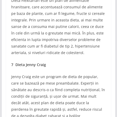
Dieta Flexitarian este un plan de alimentatie
hranitoare, care accentuează consumul de alimente
pe baza de plante, cum ar fi legume, fructe si cereale
integrale. Prin urmare in aceasta dieta, ai mai multe
sanse de a consuma mai putine calorii, ceea ce duce
în cele din urmă la o greutate mai mică. În plus, este
eficienta in lupta impotriva diverselor probleme de
sanatate cum ar fi diabetul de tip 2, hipertensiune
arteriala, si niveluri ridicate de colesterol.
7 Dieta Jenny Craig
Jenny Craig este un program de dieta de popular,
care se bazează pe mese preambalate. Experții in
sănătate au descris-o ca fiind completa nutrițional, în
condiții de siguranță, și ușor de urmat. Mai mult
decât atât, acest plan de dieta poate duce la
pierderea în greutate rapidă și, astfel, reduce riscul
de a dezvolta diabet zaharat si a bolilor