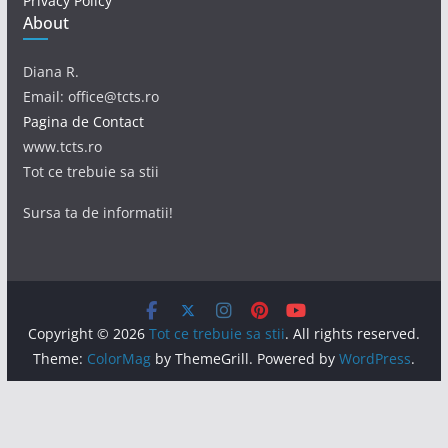
Privacy Policy
About
Diana R.
Email: office@tcts.ro
Pagina de Contact
www.tcts.ro
Tot ce trebuie sa stii
Sursa ta de informatii!
Copyright © 2026
Tot ce trebuie sa stii
. All rights reserved.
Theme:
ColorMag
by ThemeGrill. Powered by
WordPress
.
Acest site foloseşte cookie-uri. Prin continuarea navigării,
eşti de acord cu modul de utilizare a acestor informaţii.