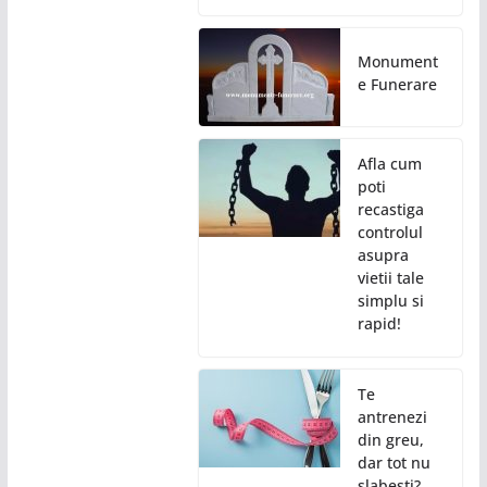
Monument
e Funerare
Afla cum
poti
recastiga
controlul
asupra
vietii tale
simplu si
rapid!
Te
antrenezi
din greu,
dar tot nu
slabesti?