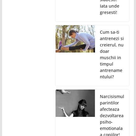
Iata unde
gresesti!
Cum sa-ti
antrenezi si
creierul, nu
doar
muschii in
timpul
antrename
ntului?
Narcisismul
parintilor
afecteaza
dezvoltarea
psiho-
emotionala
a copiilor!