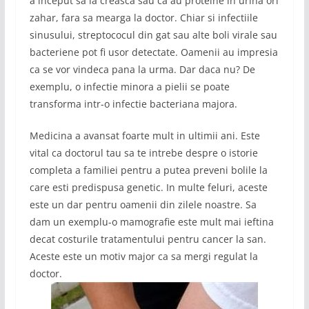
a inceput sa la creasca sau ca au proteine in urina ori
zahar, fara sa mearga la doctor. Chiar si infectiile
sinusului, streptococul din gat sau alte boli virale sau
bacteriene pot fi usor detectate. Oamenii au impresia
ca se vor vindeca pana la urma. Dar daca nu? De
exemplu, o infectie minora a pielii se poate
transforma intr-o infectie bacteriana majora.
Medicina a avansat foarte mult in ultimii ani. Este
vital ca doctorul tau sa te intrebe despre o istorie
completa a familiei pentru a putea preveni bolile la
care esti predispusa genetic. In multe feluri, aceste
este un dar pentru oamenii din zilele noastre. Sa
dam un exemplu-o mamografie este mult mai ieftina
decat costurile tratamentului pentru cancer la san.
Aceste este un motiv major ca sa mergi regulat la
doctor.