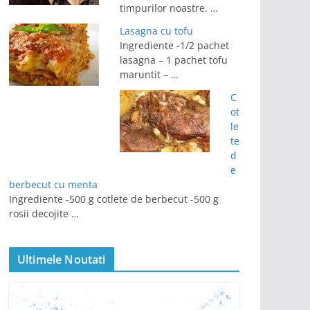
timpurilor noastre. …
Lasagna cu tofu
Ingrediente -1/2 pachet
lasagna – 1 pachet tofu
maruntit – …
C
ot
le
te
d
e
berbecut cu menta
Ingrediente -500 g cotlete de berbecut -500 g
rosii decojite …
Ultimele Noutati