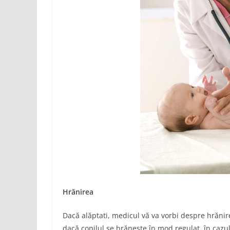
Hrănirea
Dacă alăptati, medicul vă va vorbi despre hrănire
dacă copilul se hrănește în mod regulat, în cazul