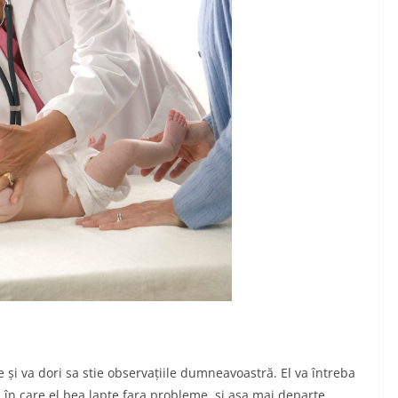
 și va dori sa stie observațiile dumneavoastră. El va întreba
 în care el bea lapte fara probleme, și așa mai departe.