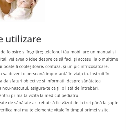
e utilizare
e folosire și îngrijire; telefonul tău mobil are un manual și
ital, vei avea o idee despre ce să faci, și accesul la o mulțime
i poate fi copleșitoare, confuza, și un pic infricosatoare.
 va deveni o persoană importantă în viața ta. Instruit în
 va da sfaturi obiective și informații despre sănătatea
u nou-nascutul, asigura-te că ții o listă de întrebări,
pentru prima ta vizită la medicul pediatru.
ate de sănătate ar trebui să fie văzut de la trei până la șapte
erifica mai multe elemente vitale în timpul primei vizite.