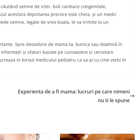
 căutând semne de icter, boli cardiace congenitale,
 cazul acestora depistarea precoce este cheia, și un medic
vede semne, legate de vreo boala, te va trimite la un
portante. Spre deosebire de mama ta, bunica sau doamnă în
 informații și sfaturi bazate pe cunoaștere și cercetare
lucreaza in biroul medicului pediatru ca sa ai cu cine vorbi în
Experienta de a fi mama: lucruri pe care nimeni
nu ti le spune