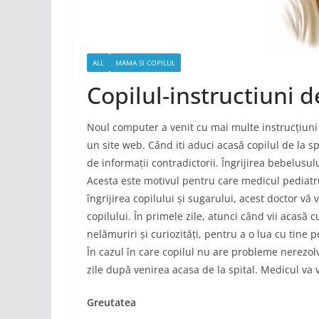
ALL
MAMA SI COPILUL
Copilul-instructiuni d
Noul computer a venit cu mai multe instrucțiuni d
un site web. Când iti aduci acasă copilul de la sp
de informații contradictorii. Îngrijirea bebelusulu
Acesta este motivul pentru care medicul pediatru
îngrijirea copilului și sugarului, acest doctor vă
copilului. În primele zile, atunci când vii acasă c
nelămuriri și curiozități, pentru a o lua cu tine 
În cazul în care copilul nu are probleme nerezolv
zile după venirea acasa de la spital. Medicul va v
Greutatea