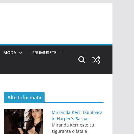
MODA
FRUMUSETE
Alte Informatii
Mirranda Kerr, fabuloasa
in Harper`s Bazaar
Miranda Kerr este cu
siguranta o fata a