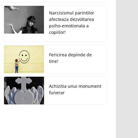
Narcisismul parintilor
afecteaza dezvoltarea
psiho-emotionala a
copiilor!
Fericirea depinde de
tine!
Achizitia unui monument
funerar