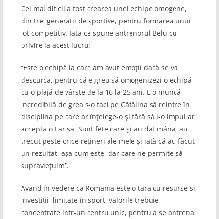
Cel mai dificil a fost crearea unei echipe omogene,
din trei generatii de sportive, pentru formarea unui
lot competitiv. Iata ce spune antrenorul Belu cu
privire la acest lucru:
”Este o echipă la care am avut emoţii dacă se va
descurca, pentru că e greu să omogenizezi o echipă
cu o plajă de vârste de la 16 la 25 ani. E o muncă
incredibilă de grea s-o faci pe Cătălina să reintre în
disciplina pe care ar înţelege-o şi fără să i-o impui ar
accepta-o Larisa. Sunt fete care şi-au dat mâna, au
trecut peste orice reţineri ale mele şi iată că au făcut
un rezultat, aşa cum este, dar care ne permite să
supravieţuim”.
Avand in vedere ca Romania este o tara cu resurse si
investitii limitate in sport, valorile trebuie
concentrate intr-un centru unic, pentru a se antrena