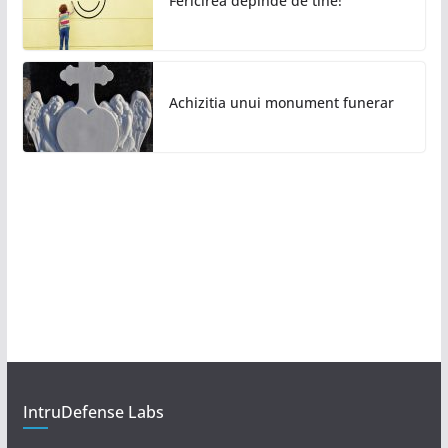
Fericirea depinde de tine!
Achizitia unui monument funerar
IntruDefense Labs