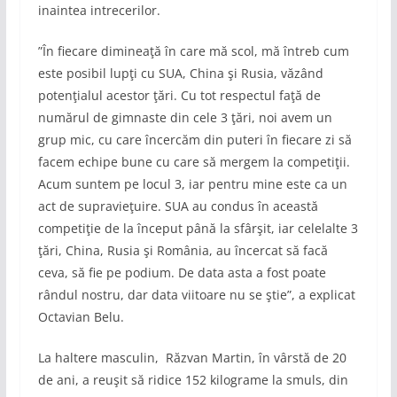
inaintea intrecerilor.
”În fiecare dimineaţă în care mă scol, mă întreb cum
este posibil lupţi cu SUA, China şi Rusia, văzând
potenţialul acestor ţări. Cu tot respectul faţă de
numărul de gimnaste din cele 3 ţări, noi avem un
grup mic, cu care încercăm din puteri în fiecare zi să
facem echipe bune cu care să mergem la competiţii.
Acum suntem pe locul 3, iar pentru mine este ca un
act de supravieţuire. SUA au condus în această
competiţie de la început până la sfârşit, iar celelalte 3
ţări, China, Rusia şi România, au încercat să facă
ceva, să fie pe podium. De data asta a fost poate
rândul nostru, dar data viitoare nu se ştie”, a explicat
Octavian Belu.
La haltere masculin, Răzvan Martin, în vârstă de 20
de ani, a reuşit să ridice 152 kilograme la smuls, din