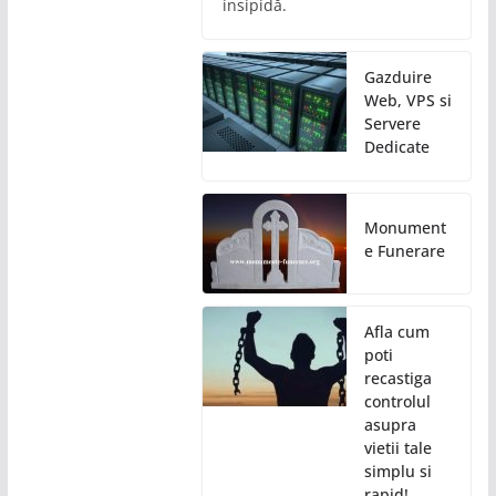
insipidă.
Gazduire
Web, VPS si
Servere
Dedicate
Monument
e Funerare
Afla cum
poti
recastiga
controlul
asupra
vietii tale
simplu si
rapid!