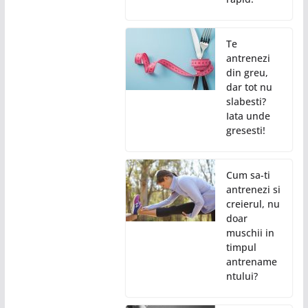
Te
antrenezi
din greu,
dar tot nu
slabesti?
Iata unde
gresesti!
Cum sa-ti
antrenezi si
creierul, nu
doar
muschii in
timpul
antrename
ntului?