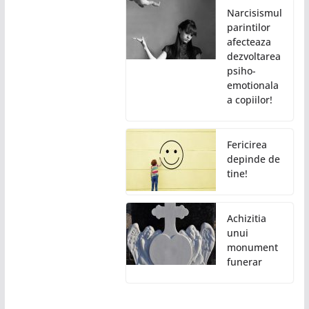
Narcisismul
parintilor
afecteaza
dezvoltarea
psiho-
emotionala
a copiilor!
Fericirea
depinde de
tine!
Achizitia
unui
monument
funerar