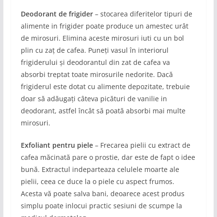
Deodorant de frigider
– stocarea diferitelor tipuri de
alimente in frigider poate produce un amestec urât
de mirosuri. Elimina aceste mirosuri iuti cu un bol
plin cu zaț de cafea. Puneți vasul în interiorul
frigiderului și deodorantul din zat de cafea va
absorbi treptat toate mirosurile nedorite. Dacă
frigiderul este dotat cu alimente depozitate, trebuie
doar să adăugați câteva picături de vanilie in
deodorant, astfel încât să poată absorbi mai multe
mirosuri.
Exfoliant pentru piele
– Frecarea pielii cu extract de
cafea măcinată pare o prostie, dar este de fapt o idee
bună. Extractul indeparteaza celulele moarte ale
pielii, ceea ce duce la o piele cu aspect frumos.
Acesta vă poate salva bani, deoarece acest produs
simplu poate inlocui practic sesiuni de scumpe la