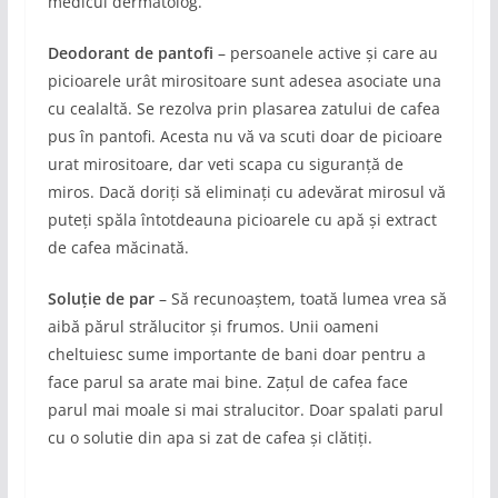
medicul dermatolog.
Deodorant de pantofi
– persoanele active și care au
picioarele urât mirositoare sunt adesea asociate una
cu cealaltă. Se rezolva prin plasarea zatului de cafea
pus în pantofi. Acesta nu vă va scuti doar de picioare
urat mirositoare, dar veti scapa cu siguranță de
miros. Dacă doriți să eliminați cu adevărat mirosul vă
puteți spăla întotdeauna picioarele cu apă și extract
de cafea măcinată.
Soluție de par
– Să recunoaștem, toată lumea vrea să
aibă părul strălucitor și frumos. Unii oameni
cheltuiesc sume importante de bani doar pentru a
face parul sa arate mai bine. Zațul de cafea face
parul mai moale si mai stralucitor. Doar spalati parul
cu o solutie din apa si zat de cafea și clătiți.