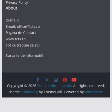
Privacy Policy
About
Diana R.
Email: office@tcts.ro
Pagina de Contact
www.tcts.ro
Tot ce trebuie sa stii
Sursa ta de informatii!
Copyright © 2026
Tot ce trebuie sa stii
. All rights reserved.
Theme:
ColorMag
by ThemeGrill. Powered by
WordPress
.
Acest site foloseşte cookie-uri. Prin continuarea navigării,
eşti de acord cu modul de utilizare a acestor informaţii.