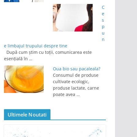
C
e
s
p
u
n
e limbajul trupului despre tine
După cum știm cu toții, comunicarea este
esențială în …
Oua bio sau pacaleala?
Consumul de produse
cultivate ecologic,
produse lactate, carne
poate avea …
Ultimele Noutati