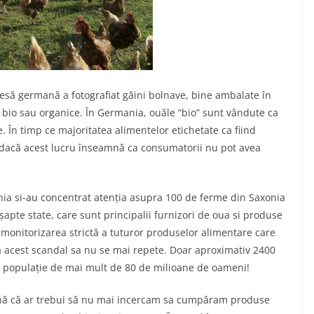
esă germană a fotografiat găini bolnave, bine ambalate în
a bio sau organice. În Germania, ouăle “bio” sunt vândute ca
. În timp ce majoritatea alimentelor etichetate ca fiind
t dacă acest lucru înseamnă ca consumatorii nu pot avea
nia si-au concentrat atenția asupra 100 de ferme din Saxonia
șapte state, care sunt principalii furnizori de oua si produse
t monitorizarea strictă a tuturor produselor alimentare care
a acest scandal sa nu se mai repete. Doar aproximativ 2400
 o populație de mai mult de 80 de milioane de oameni!
mnă că ar trebui să nu mai incercam sa cumpăram produse