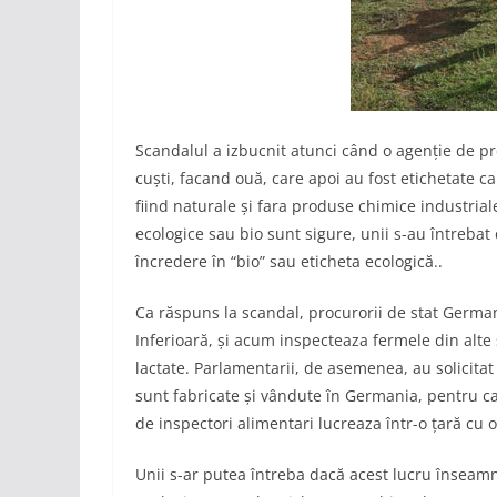
Scandalul a izbucnit atunci când o agenție de pr
cuști, facand ouă, care apoi au fost etichetate c
fiind naturale și fara produse chimice industriale
ecologice sau bio sunt sigure, unii s-au întreba
încredere în “bio” sau eticheta ecologică..
Ca răspuns la scandal, procurorii de stat Germa
Inferioară, și acum inspecteaza fermele din alte 
lactate. Parlamentarii, de asemenea, au solicita
sunt fabricate și vândute în Germania, pentru c
de inspectori alimentari lucreaza într-o țară cu
Unii s-ar putea întreba dacă acest lucru însea