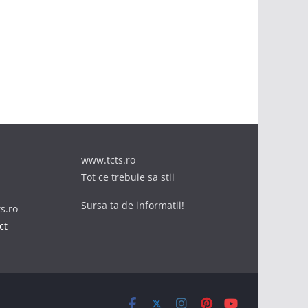
www.tcts.ro
Tot ce trebuie sa stii
Sursa ta de informatii!
ts.ro
ct