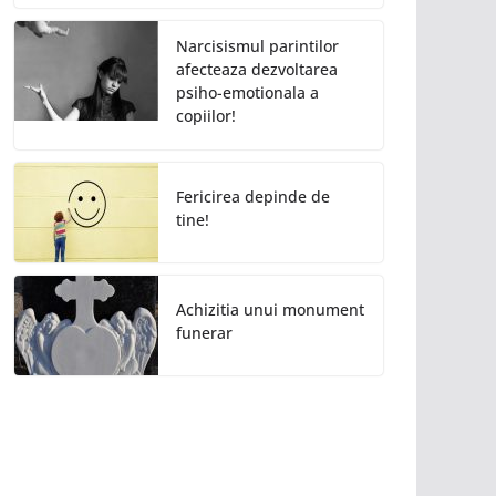
Narcisismul parintilor
afecteaza dezvoltarea
psiho-emotionala a
copiilor!
Fericirea depinde de
tine!
Achizitia unui monument
funerar