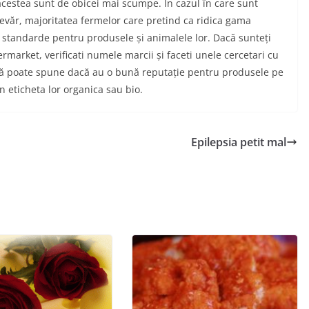
 acestea sunt de obicei mai scumpe. În cazul în care sunt
adevăr, majoritatea fermelor care pretind ca ridica gama
 standarde pentru produsele și animalele lor. Dacă sunteți
rmarket, verificati numele marcii și faceti unele cercetari cu
u vă poate spune dacă au o bună reputație pentru produsele pe
n eticheta lor organica sau bio.
Epilepsia petit mal