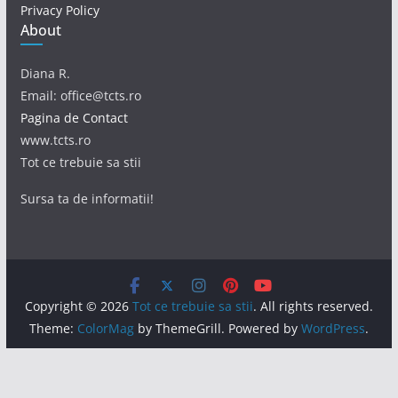
Privacy Policy
About
Diana R.
Email: office@tcts.ro
Pagina de Contact
www.tcts.ro
Tot ce trebuie sa stii
Sursa ta de informatii!
Copyright © 2026
Tot ce trebuie sa stii
. All rights reserved.
Theme:
ColorMag
by ThemeGrill. Powered by
WordPress
.
Acest site foloseşte cookie-uri. Prin continuarea navigării,
eşti de acord cu modul de utilizare a acestor informaţii.