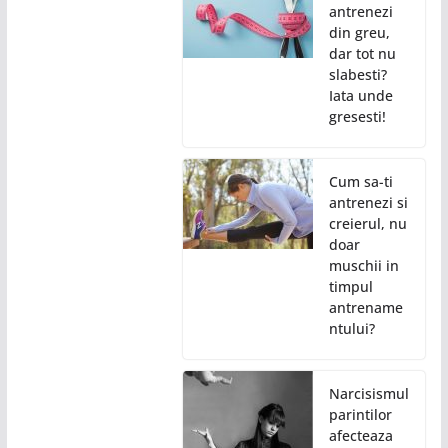
antrenezi
din greu,
dar tot nu
slabesti?
Iata unde
gresesti!
Cum sa-ti
antrenezi si
creierul, nu
doar
muschii in
timpul
antrename
ntului?
Narcisismul
parintilor
afecteaza