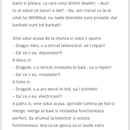
banii si pleaca. La care unul dintre dealeri: – Auzi
tu ai vazut ce zaruri a dat? – Nu, am crezut ca te-ai
uitat tu! MORALA: nu toate blondele sunt proaste, dar
barbatii sunt tot barbati!
Vine sotul acasa de la munca si sotia ii spune:
– Dragul meu, s-a stricat televizorul, sa-l repari!
– Da’ ce-s eu, depanator?!
A doua zi:
– Dragule, s-a stricat instalatia la baie , sa o repari!
– Da’ ce-s eu, instalator?!
A treia zi:
– Dragule, s-a ars becul in hol, sa-l schimbi!
– Da’ ce-s eu, electrician?!
A patra zi, vine sotul acasa, aprinde lumina pe hol si
merge, merge la baie si instalatia functioneaza
perfect, da drumul la televizor si acesta
functioneaza. Asa ca se apuca sa-si laude sotia.