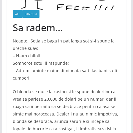
ALL
BANCURI
Sa radem…
Noapte…Sotia se baga in pat langa sot si-i spune la
ureche suav:
– N-am chiloti…
Somnoros sotul ii raspunde:
– Adu-mi aminte maine dimineata sa-ti las bani sa-ti
cumperi.
O blonda se duce la casino si le spune dealerilor ca
vrea sa parieze 20.000 de dolari pe un numar, dar ii
roaga sa ii permita sa se dezbrace pentru ca asa se
simte mai norocoasa. Dealerii nu au nimic impotriva,
blonda se dezbraca, arunca zarurile si incepe sa
topaie de bucurie ca a castigat, ii imbratiseaza isi ia