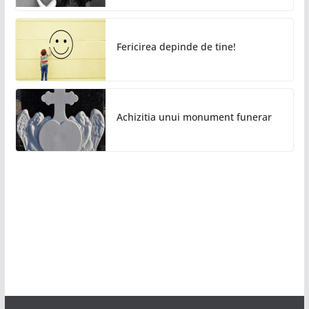
Fericirea depinde de tine!
Achizitia unui monument funerar